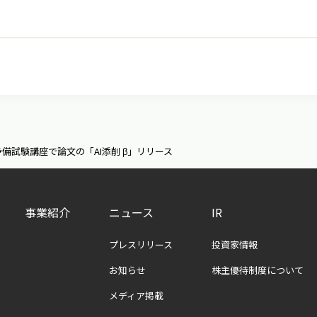
備試験講座で論文の「AI添削 β」リリース
事業紹介
ニュース
IR
プレスリリース
投資家情報
お知らせ
株主優待制度について
メディア掲載