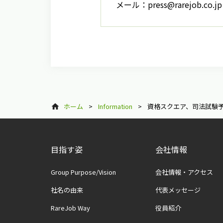
メール：press@rarejob.co.jp
ホーム
>
Information
>
資格スクエア、司法試験予
目指す姿
会社情報
Group Purpose/Vision
会社情報・アクセス
社名の由来
代表メッセージ
RareJob Way
役員紹介